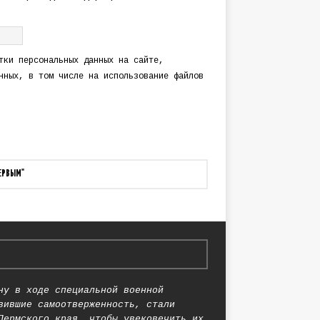
тки персональных данных
на сайте,
нных
, в том числе на использование файлов
ПЕРВЫМ"
ну в ходе специальной военной
вившие самоотверженность, стали
Пермского края, чтобы увековечить их