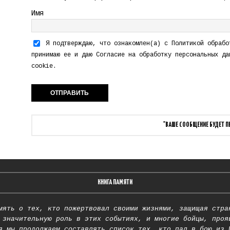
Имя
Я подтверждаю, что ознакомлен(а) с
Политикой обрабо
принимаю ее и даю
Согласие на обработку персональных да
cookie.
"ВАШЕ СООБЩЕНИЕ БУДЕТ 
КНИГА ПАМЯТИ
мять о тех, кто пожертвовал своими жизнями, защищая стра
 значительную роль в этих событиях, и многие бойцы, проя
я мы продолжаем составлять список тех, кто пал в бою из 