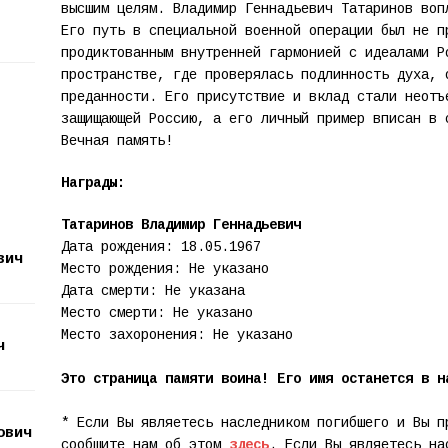
высшим целям. Владимир Геннадьевич Татаринов воп
Его путь в специальной военной операции был не п
продиктованным внутренней гармонией с идеалами Р
пространстве, где проверялась подлинность духа, 
преданности. Его присутствие и вклад стали неотъ
защищающей Россию, а его личный пример вписан в 
Вечная память!
Награды:
Татаринов Владимир Геннадьевич
Дата рождения: 18.05.1967
вич
Место рождения: Не указано
Дата смерти: Не указана
Место смерти: Не указано
Место захоронения: Не указано
ч
Это страница памяти воина! Его имя останется в н
* Если Вы являетесь наследником погибшего и Вы п
ович
сообщите нам об этом
здесь
. Если Вы являетесь на