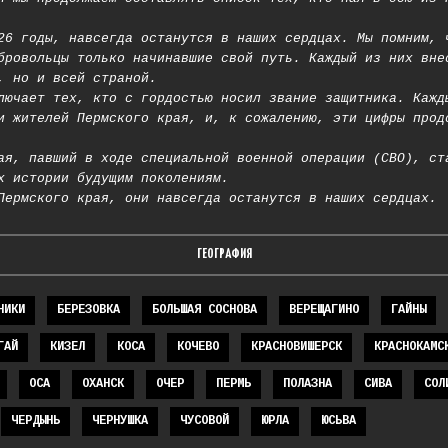
26 годы, навсегда останутся в наших сердцах. Мы помним, 
бровольцы только начинавшие свой путь. Каждый из них вне
, но и всей страной.
лючает тех, кто с гордостью носил звание защитника. Кажд
и жителей Пермского края, и, к сожалению, эти цифры прод
ая, павший в ходе специальной военной операции (СВО), ст
х истории будущим поколениям.
Пермского края, они навсегда останутся в наших сердцах.
ГЕОГРАФИЯ
НИКИ
БЕРЕЗОВКА
БОЛЬШАЯ СОСНОВА
ВЕРЕЩАГИНО
ГАЙНЫ
ГАЙ
КИЗЕЛ
КОСА
КОЧЕВО
КРАСНОВИШЕРСК
КРАСНОКАМС
ОСА
ОХАНСК
ОЧЕР
ПЕРМЬ
ПОЛАЗНА
СИВА
СОЛ
ЧЕРДЫНЬ
ЧЕРНУШКА
ЧУСОВОЙ
ЮРЛА
ЮСЬВА