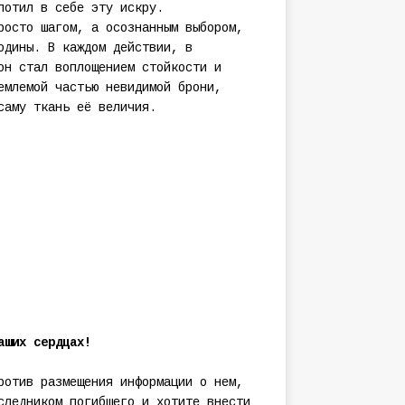
лотил в себе эту искру.
росто шагом, а осознанным выбором,
одины. В каждом действии, в
он стал воплощением стойкости и
емлемой частью невидимой брони,
саму ткань её величия.
аших сердцах!
ротив размещения информации о нем,
следником погибшего и хотите внести