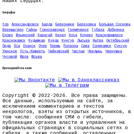
наших сердцах.
География
top
Александровск
Барда
Березники
Березовка
Большая Соснова
Верещагино
Гайны
Горнозаводск
Гремячинск
Губаха
Добрянка
Елово
Ильинский
Карагай
Кизел
Коса
Кочево
Красновишерск
Краснокамск
Кудымкар
Куеда
Кунгур
Лысьва
Нытва
Октябрьский
Орда
Оса
Оханск
Очер
Пермь
Полазна
Сива
Соликамск
Суксун
Уинское
Усть-Кишерть
Чайковский
Частые
Чердынь
Чернушка
Чусовой
Юрла
Юсьва
Присоединяйтесь к нам
Copyright © 2022-2026. Все права защищены.
Все данные, используемые на сайте, за
исключением комментариев и текстов
некрологов, взяты из открытых источников, в
том числе: сообщения СМИ о гибели,
публикации органов власти и управления на
официальных страницах в социальных сетях о
гибели, а также сообщений, оставленных