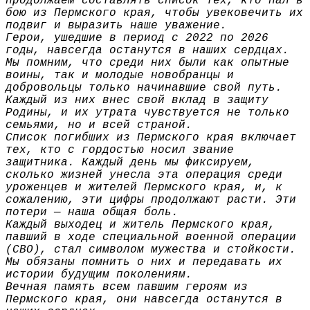
продолжаем составлять список тех, кто пал в
бою из Пермского края, чтобы увековечить их
подвиг и выразить наше уважение.
Герои, ушедшие в период с 2022 по 2026
годы, навсегда останутся в наших сердцах.
Мы помним, что среди них были как опытные
воины, так и молодые новобранцы и
добровольцы только начинавшие свой путь.
Каждый из них внес свой вклад в защиту
Родины, и их утрата чувствуется не только
семьями, но и всей страной.
Список погибших из Пермского края включает
тех, кто с гордостью носил звание
защитника. Каждый день мы фиксируем,
сколько жизней унесла эта операция среди
уроженцев и жителей Пермского края, и, к
сожалению, эти цифры продолжают расти. Эти
потери — наша общая боль.
Каждый выходец и житель Пермского края,
павший в ходе специальной военной операции
(СВО), стал символом мужества и стойкости.
Мы обязаны помнить о них и передавать их
истории будущим поколениям.
Вечная память всем павшим героям из
Пермского края, они навсегда останутся в