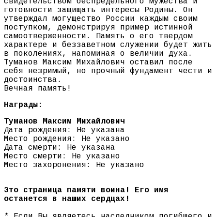
свидетельством беспредельного мужества и
готовности защищать интересы Родины. Он
утверждал могущество России каждым своим
поступком, демонстрируя пример истинной
самоотверженности. Память о его твердом
характере и беззаветном служении будет жить
в поколениях, напоминая о величии духа.
Туманов Максим Михайлович оставил после
себя незримый, но прочный фундамент чести и
достоинства.
Вечная память!
Награды:
Туманов Максим Михайлович
Дата рождения: Не указана
Место рождения: Не указано
Дата смерти: Не указана
Место смерти: Не указано
Место захоронения: Не указано
Это страница памяти воина! Его имя
останется в наших сердцах!
* Если Вы являетесь наследником погибшего и