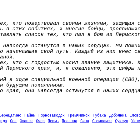
ех, кто пожертвовал своими жизнями, защищая 
ь в этих событиях, и многие бойцы, проявивши
тавлять список тех, кто пал в бою из Пермско
 навсегда останутся в наших сердцах. Мы помн
о начинавшие свой путь. Каждый из них внес с
аной.
ех, кто с гордостью носил звание защитника. 
й Пермского края, и, к сожалению, эти цифры 
ий в ходе специальной военной операции (СВО)
и будущим поколениям.
о края, они навсегда останутся в наших сердц
Верещагино
Гайны
Горнозаводск
Гремячинск
Губаха
Добрянка
Елов
Орда
Оса
Оханск
Очер
Пермь
Полазна
Сива
Соликамск
Суксун
Уинс