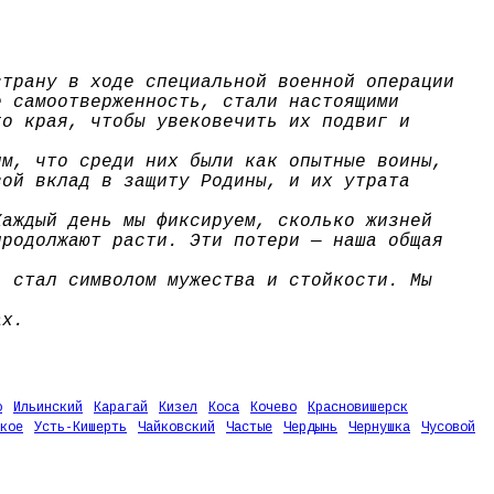
страну в ходе специальной военной операции
е самоотверженность, стали настоящими
го края, чтобы увековечить их подвиг и
им, что среди них были как опытные воины,
вой вклад в защиту Родины, и их утрата
Каждый день мы фиксируем, сколько жизней
продолжают расти. Эти потери — наша общая
, стал символом мужества и стойкости. Мы
ах.
о
Ильинский
Карагай
Кизел
Коса
Кочево
Красновишерск
кое
Усть-Кишерть
Чайковский
Частые
Чердынь
Чернушка
Чусовой