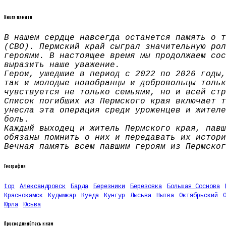
Книга памяти
В нашем сердце навсегда останется память о т
(СВО). Пермский край сыграл значительную рол
героями. В настоящее время мы продолжаем сос
выразить наше уважение.
Герои, ушедшие в период с 2022 по 2026 годы,
так и молодые новобранцы и добровольцы тольк
чувствуется не только семьями, но и всей стр
Список погибших из Пермского края включает т
унесла эта операция среди уроженцев и жителе
боль.
Каждый выходец и житель Пермского края, павш
обязаны помнить о них и передавать их истори
Вечная память всем павшим героям из Пермског
География
top
Александровск
Барда
Березники
Березовка
Большая Соснова
Краснокамск
Кудымкар
Куеда
Кунгур
Лысьва
Нытва
Октябрьский
Юрла
Юсьва
Присоединяйтесь к нам