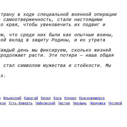
страну в ходе специальной военной операции
е самоотверженность, стали настоящими
го края, чтобы увековечить их подвиг и
им, что среди них были как опытные воины,
вой вклад в защиту Родины, и их утрата
Каждый день мы фиксируем, сколько жизней
продолжают расти. Эти потери — наша общая
, стал символом мужества и стойкости. Мы
ах.
о
Ильинский
Карагай
Кизел
Коса
Кочево
Красновишерск
кое
Усть-Кишерть
Чайковский
Частые
Чердынь
Чернушка
Чусовой