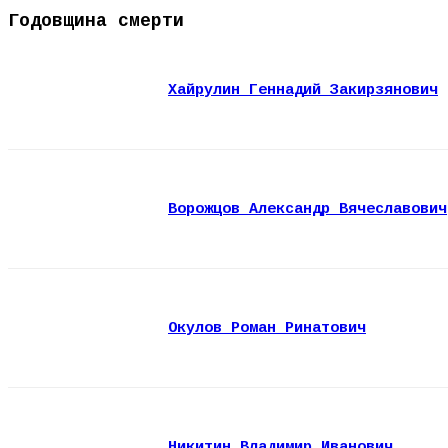
Годовщина смерти
Хайрулин Геннадий Закирзянович
Ворожцов Александр Вячеславович
Окулов Роман Ринатович
Никитин Владимир Иванович