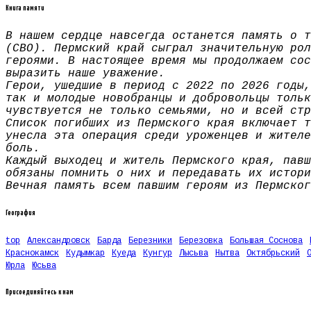
Книга памяти
В нашем сердце навсегда останется память о т
(СВО). Пермский край сыграл значительную рол
героями. В настоящее время мы продолжаем сос
выразить наше уважение.
Герои, ушедшие в период с 2022 по 2026 годы,
так и молодые новобранцы и добровольцы тольк
чувствуется не только семьями, но и всей стр
Список погибших из Пермского края включает т
унесла эта операция среди уроженцев и жителе
боль.
Каждый выходец и житель Пермского края, павш
обязаны помнить о них и передавать их истори
Вечная память всем павшим героям из Пермског
География
top
Александровск
Барда
Березники
Березовка
Большая Соснова
Краснокамск
Кудымкар
Куеда
Кунгур
Лысьва
Нытва
Октябрьский
Юрла
Юсьва
Присоединяйтесь к нам