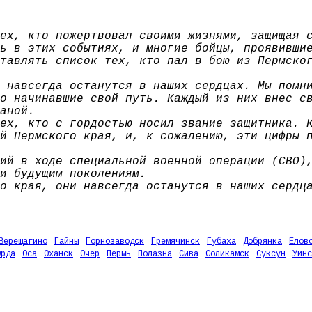
ех, кто пожертвовал своими жизнями, защищая 
ь в этих событиях, и многие бойцы, проявивши
тавлять список тех, кто пал в бою из Пермско
 навсегда останутся в наших сердцах. Мы помн
о начинавшие свой путь. Каждый из них внес с
аной.
ех, кто с гордостью носил звание защитника. 
й Пермского края, и, к сожалению, эти цифры 
ий в ходе специальной военной операции (СВО)
и будущим поколениям.
о края, они навсегда останутся в наших сердц
Верещагино
Гайны
Горнозаводск
Гремячинск
Губаха
Добрянка
Елов
Орда
Оса
Оханск
Очер
Пермь
Полазна
Сива
Соликамск
Суксун
Уинс