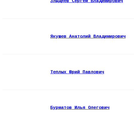
Злыднев Сергей Владимирович
Якушев Анатолий Владимирович
Теплых Юрий Павлович
Бурматов Илья Олегович