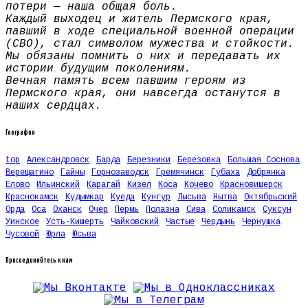
потери — наша общая боль.
Каждый выходец и житель Пермского края,
павший в ходе специальной военной операции
(СВО), стал символом мужества и стойкости.
Мы обязаны помнить о них и передавать их
истории будущим поколениям.
Вечная память всем павшим героям из
Пермского края, они навсегда останутся в
наших сердцах.
География
top
Александровск
Барда
Березники
Березовка
Большая Соснова
Верещагино
Гайны
Горнозаводск
Гремячинск
Губаха
Добрянка
Елово
Ильинский
Карагай
Кизел
Коса
Кочево
Красновишерск
Краснокамск
Кудымкар
Куеда
Кунгур
Лысьва
Нытва
Октябрьский
Орда
Оса
Оханск
Очер
Пермь
Полазна
Сива
Соликамск
Суксун
Уинское
Усть-Кишерть
Чайковский
Частые
Чердынь
Чернушка
Чусовой
Юрла
Юсьва
Присоединяйтесь к нам