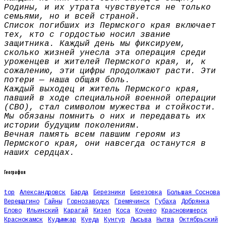
Родины, и их утрата чувствуется не только
семьями, но и всей страной.
Список погибших из Пермского края включает
тех, кто с гордостью носил звание
защитника. Каждый день мы фиксируем,
сколько жизней унесла эта операция среди
уроженцев и жителей Пермского края, и, к
сожалению, эти цифры продолжают расти. Эти
потери — наша общая боль.
Каждый выходец и житель Пермского края,
павший в ходе специальной военной операции
(СВО), стал символом мужества и стойкости.
Мы обязаны помнить о них и передавать их
истории будущим поколениям.
Вечная память всем павшим героям из
Пермского края, они навсегда останутся в
наших сердцах.
География
top
Александровск
Барда
Березники
Березовка
Большая Соснова
Верещагино
Гайны
Горнозаводск
Гремячинск
Губаха
Добрянка
Елово
Ильинский
Карагай
Кизел
Коса
Кочево
Красновишерск
Краснокамск
Кудымкар
Куеда
Кунгур
Лысьва
Нытва
Октябрьский