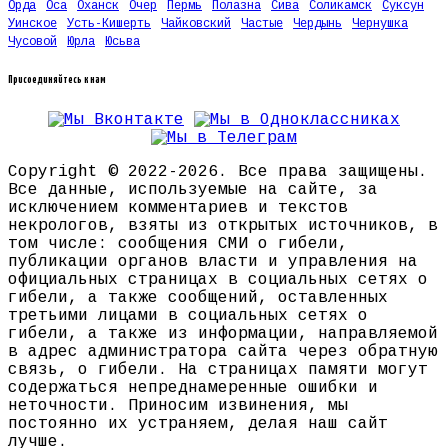
Орда
Оса
Оханск
Очер
Пермь
Полазна
Сива
Соликамск
Суксун
Уинское
Усть-Кишерть
Чайковский
Частые
Чердынь
Чернушка
Чусовой
Юрла
Юсьва
Присоединяйтесь к нам
Copyright © 2022-2026. Все права защищены.
Все данные, используемые на сайте, за
исключением комментариев и текстов
некрологов, взяты из открытых источников, в
том числе: сообщения СМИ о гибели,
публикации органов власти и управления на
официальных страницах в социальных сетях о
гибели, а также сообщений, оставленных
третьими лицами в социальных сетях о
гибели, а также из информации, направляемой
в адрес администратора сайта через обратную
связь, о гибели. На страницах памяти могут
содержаться непреднамеренные ошибки и
неточности. Приносим извинения, мы
постоянно их устраняем, делая наш сайт
лучше.