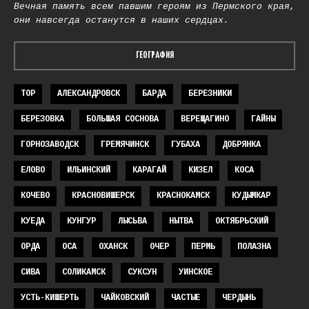
Вечная память всем павшим героям из Пермского края,
они навсегда останутся в наших сердцах.
ГЕОГРАФИЯ
TOP
АЛЕКСАНДРОВСК
БАРДА
БЕРЕЗНИКИ
БЕРЕЗОВКА
БОЛЬШАЯ СОСНОВА
ВЕРЕЩАГИНО
ГАЙНЫ
ГОРНОЗАВОДСК
ГРЕМЯЧИНСК
ГУБАХА
ДОБРЯНКА
ЕЛОВО
ИЛЬИНСКИЙ
КАРАГАЙ
КИЗЕЛ
КОСА
КОЧЕВО
КРАСНОВИШЕРСК
КРАСНОКАМСК
КУДЫМКАР
КУЕДА
КУНГУР
ЛЫСЬВА
НЫТВА
ОКТЯБРЬСКИЙ
ОРДА
ОСА
ОХАНСК
ОЧЕР
ПЕРМЬ
ПОЛАЗНА
СИВА
СОЛИКАМСК
СУКСУН
УИНСКОЕ
УСТЬ-КИШЕРТЬ
ЧАЙКОВСКИЙ
ЧАСТЫЕ
ЧЕРДЫНЬ