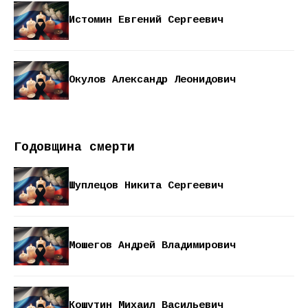
Истомин Евгений Сергеевич
Окулов Александр Леонидович
Годовщина смерти
Шуплецов Никита Сергеевич
Мошегов Андрей Владимирович
Кошутин Михаил Васильевич