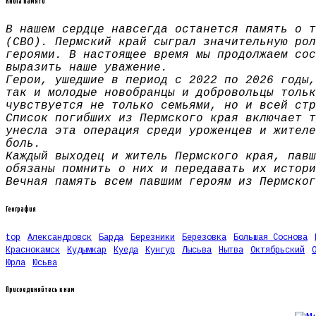
Книга памяти
В нашем сердце навсегда останется память о т
(СВО). Пермский край сыграл значительную рол
героями. В настоящее время мы продолжаем сос
выразить наше уважение.
Герои, ушедшие в период с 2022 по 2026 годы,
так и молодые новобранцы и добровольцы тольк
чувствуется не только семьями, но и всей стр
Список погибших из Пермского края включает т
унесла эта операция среди уроженцев и жителе
боль.
Каждый выходец и житель Пермского края, павш
обязаны помнить о них и передавать их истори
Вечная память всем павшим героям из Пермског
География
top
Александровск
Барда
Березники
Березовка
Большая Соснова
Краснокамск
Кудымкар
Куеда
Кунгур
Лысьва
Нытва
Октябрьский
Юрла
Юсьва
Присоединяйтесь к нам