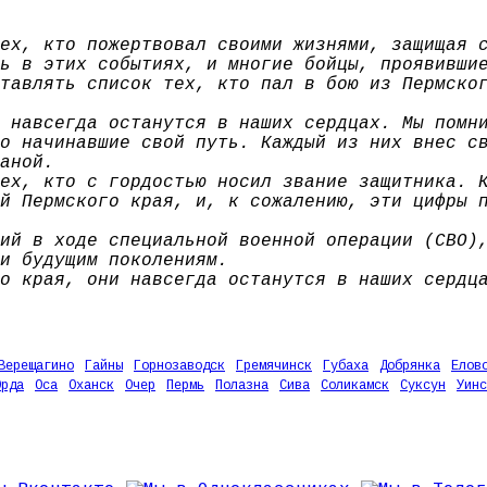
ех, кто пожертвовал своими жизнями, защищая 
ь в этих событиях, и многие бойцы, проявивши
тавлять список тех, кто пал в бою из Пермско
 навсегда останутся в наших сердцах. Мы помн
о начинавшие свой путь. Каждый из них внес с
аной.
ех, кто с гордостью носил звание защитника. 
й Пермского края, и, к сожалению, эти цифры 
ий в ходе специальной военной операции (СВО)
и будущим поколениям.
о края, они навсегда останутся в наших сердц
Верещагино
Гайны
Горнозаводск
Гремячинск
Губаха
Добрянка
Елов
Орда
Оса
Оханск
Очер
Пермь
Полазна
Сива
Соликамск
Суксун
Уинс