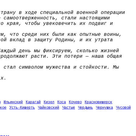
страну в ходе специальной военной операции
е самоотверженность, стали настоящими
го края, чтобы увековечить их подвиг и
им, что среди них были как опытные воины,
вой вклад в защиту Родины, и их утрата
Каждый день мы фиксируем, сколько жизней
продолжают расти. Эти потери — наша общая
, стал символом мужества и стойкости. Мы
ах.
о
Ильинский
Карагай
Кизел
Коса
Кочево
Красновишерск
кое
Усть-Кишерть
Чайковский
Частые
Чердынь
Чернушка
Чусовой