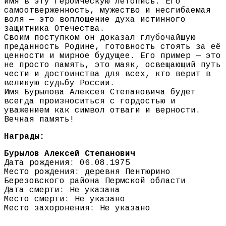
имя в эту героическую летопись. Его
самоотверженность, мужество и несгибаемая
воля — это воплощение духа истинного
защитника Отечества.
Своим поступком он доказал глубочайшую
преданность Родине, готовность стоять за её
ценности и мирное будущее. Его пример — это
не просто память, это маяк, освещающий путь
чести и достоинства для всех, кто верит в
великую судьбу России.
Имя Бурылова Алексея Степановича будет
всегда произноситься с гордостью и
уважением как символ отваги и верности.
Вечная память!
Награды:
Бурылов Алексей Степанович
Дата рождения: 06.08.1975
Место рождения: деревня Пентюрино
Березовского района Пермской области
Дата смерти: Не указана
Место смерти: Не указано
Место захоронения: Не указано