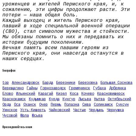
уроженцев и жителей Пермского края, и, к
сожалению, эти цифры продолжают расти. Эти
потери — наша общая боль.
Каждый выходец и житель Пермского края,
павший в ходе специальной военной операции
(СВО), стал символом мужества и стойкости.
Мы обязаны помнить о них и передавать их
истории будущим поколениям.
Вечная память всем павшим героям из
Пермского края, они навсегда останутся в
наших сердцах.
География
top
Александровск
Барда
Березники
Березовка
Большая Соснова
Верещагино
Гайны
Горнозаводск
Гремячинск
Губаха
Добрянка
Елово
Ильинский
Карагай
Кизел
Коса
Кочево
Красновишерск
Краснокамск
Кудымкар
Куеда
Кунгур
Лысьва
Нытва
Октябрьский
Орда
Оса
Оханск
Очер
Пермь
Полазна
Сива
Соликамск
Суксун
Уинское
Усть-Кишерть
Чайковский
Частые
Чердынь
Чернушка
Чусовой
Юрла
Юсьва
Присоединяйтесь к нам