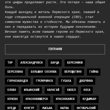
эти цифры продолжают расти. Эти потери — наша общая
боль.
Каждый выходец и житель Пермского края, павший в
ходе специальной военной операции (СВО), стал
символом мужества и стойкости. Мы обязаны помнить о
них и передавать их истории будущим поколениям.
Вечная память всем павшим героям из Пермского края,
они навсегда останутся в наших сердцах.
ГЕОГРАФИЯ
TOP
АЛЕКСАНДРОВСК
БАРДА
БЕРЕЗНИКИ
БЕРЕЗОВКА
БОЛЬШАЯ СОСНОВА
ВЕРЕЩАГИНО
ГАЙНЫ
ГОРНОЗАВОДСК
ГРЕМЯЧИНСК
ГУБАХА
ДОБРЯНКА
ЕЛОВО
ИЛЬИНСКИЙ
КАРАГАЙ
КИЗЕЛ
КОСА
КОЧЕВО
КРАСНОВИШЕРСК
КРАСНОКАМСК
КУДЫМКАР
КУЕДА
КУНГУР
ЛЫСЬВА
НЫТВА
ОКТЯБРЬСКИЙ