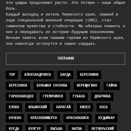
эти цифры продолжают расти. Эти потери — наша общая
боль.
Каждый выходец и житель Пермского края, павший в
ходе специальной военной операции (СВО), стал
символом мужества и стойкости. Мы обязаны помнить о
них и передавать их истории будущим поколениям.
Вечная память всем павшим героям из Пермского края,
они навсегда останутся в наших сердцах.
ГЕОГРАФИЯ
TOP
АЛЕКСАНДРОВСК
БАРДА
БЕРЕЗНИКИ
БЕРЕЗОВКА
БОЛЬШАЯ СОСНОВА
ВЕРЕЩАГИНО
ГАЙНЫ
ГОРНОЗАВОДСК
ГРЕМЯЧИНСК
ГУБАХА
ДОБРЯНКА
ЕЛОВО
ИЛЬИНСКИЙ
КАРАГАЙ
КИЗЕЛ
КОСА
КОЧЕВО
КРАСНОВИШЕРСК
КРАСНОКАМСК
КУДЫМКАР
КУЕДА
КУНГУР
ЛЫСЬВА
НЫТВА
ОКТЯБРЬСКИЙ