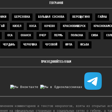
ГЕОГРАФИЯ
НИКИ
БЕРЕЗОВКА
БОЛЬШАЯ СОСНОВА
ВЕРЕЩАГИНО
ГАЙНЫ
ГАЙ
КИЗЕЛ
КОСА
КОЧЕВО
КРАСНОВИШЕРСК
КРАСНОКАМС
ОСА
ОХАНСК
ОЧЕР
ПЕРМЬ
ПОЛАЗНА
СИВА
СОЛ
ЧЕРДЫНЬ
ЧЕРНУШКА
ЧУСОВОЙ
ЮРЛА
ЮСЬВА
ПРИСОЕДИНЯЙТЕСЬ К НАМ
.
лючением комментариев и текстов некрологов, взяты из открытых ис
ления на официальных страницах в социальных сетях о гибели, а та