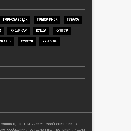
ГОРНОЗАВОДСК
ГРЕМЯЧИНСК
ГУБАХА
К
КУДЫМКАР
КУЕДА
КУНГУР
ИКАМСК
СУКСУН
УИНСКОЕ
точников, в том числе: сообщения СМИ о
кже сообщений, оставленных третьими лицами