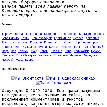
истории будущим поколениям.
Вечная память всем павшим героям из
Пермского края, они навсегда останутся в
наших сердцах.
География
top
Александровск
Барда
Березники
Березовка
Большая Соснова
Верещагино
Гайны
Горнозаводск
Гремячинск
Губаха
Добрянка
Елово
Ильинский
Карагай
Кизел
Коса
Кочево
Красновишерск
Краснокамск
Кудымкар
Куеда
Кунгур
Лысьва
Нытва
Октябрьский
Орда
Оса
Оханск
Очер
Пермь
Полазна
Сива
Соликамск
Суксун
Уинское
Усть-Кишерть
Чайковский
Частые
Чердынь
Чернушка
Чусовой
Юрла
Юсьва
Присоединяйтесь к нам
Copyright © 2022-2026. Все права защищены.
Все данные, используемые на сайте, за
исключением комментариев и текстов
некрологов, взяты из открытых источников, в