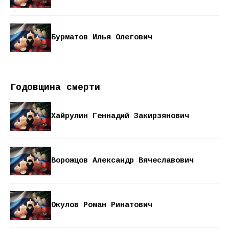
Бурматов Илья Олегович
Годовщина смерти
Хайрулин Геннадий Закирзянович
Ворожцов Александр Вячеславович
Окулов Роман Ринатович