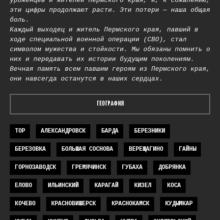
уроженцев и жителей Пермского края, и, к сожалению,
эти цифры продолжают расти. Эти потери — наша общая
боль.
Каждый выходец и житель Пермского края, павший в
ходе специальной военной операции (СВО), стал
символом мужества и стойкости. Мы обязаны помнить о
них и передавать их истории будущим поколениям.
Вечная память всем павшим героям из Пермского края,
они навсегда останутся в наших сердцах.
ГЕОГРАФИЯ
TOP
АЛЕКСАНДРОВСК
БАРДА
БЕРЕЗНИКИ
БЕРЕЗОВКА
БОЛЬШАЯ СОСНОВА
ВЕРЕЩАГИНО
ГАЙНЫ
ГОРНОЗАВОДСК
ГРЕМЯЧИНСК
ГУБАХА
ДОБРЯНКА
ЕЛОВО
ИЛЬИНСКИЙ
КАРАГАЙ
КИЗЕЛ
КОСА
КОЧЕВО
КРАСНОВИШЕРСК
КРАСНОКАМСК
КУДЫМКАР