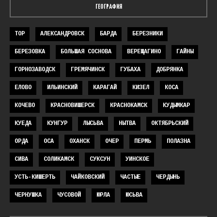
ГЕОГРАФИЯ
TOP
АЛЕКСАНДРОВСК
БАРДА
БЕРЕЗНИКИ
БЕРЕЗОВКА
БОЛЬШАЯ СОСНОВА
ВЕРЕЩАГИНО
ГАЙНЫ
ГОРНОЗАВОДСК
ГРЕМЯЧИНСК
ГУБАХА
ДОБРЯНКА
ЕЛОВО
ИЛЬИНСКИЙ
КАРАГАЙ
КИЗЕЛ
КОСА
КОЧЕВО
КРАСНОВИШЕРСК
КРАСНОКАМСК
КУДЫМКАР
КУЕДА
КУНГУР
ЛЫСЬВА
НЫТВА
ОКТЯБРЬСКИЙ
ОРДА
ОСА
ОХАНСК
ОЧЕР
ПЕРМЬ
ПОЛАЗНА
СИВА
СОЛИКАМСК
СУКСУН
УИНСКОЕ
УСТЬ-КИШЕРТЬ
ЧАЙКОВСКИЙ
ЧАСТЫЕ
ЧЕРДЫНЬ
ЧЕРНУШКА
ЧУСОВОЙ
ЮРЛА
ЮСЬВА