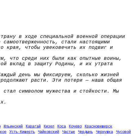
страну в ходе специальной военной операции
е самоотверженность, стали настоящими
го края, чтобы увековечить их подвиг и
им, что среди них были как опытные воины,
вой вклад в защиту Родины, и их утрата
Каждый день мы фиксируем, сколько жизней
продолжают расти. Эти потери — наша общая
, стал символом мужества и стойкости. Мы
ах.
о
Ильинский
Карагай
Кизел
Коса
Кочево
Красновишерск
кое
Усть-Кишерть
Чайковский
Частые
Чердынь
Чернушка
Чусовой