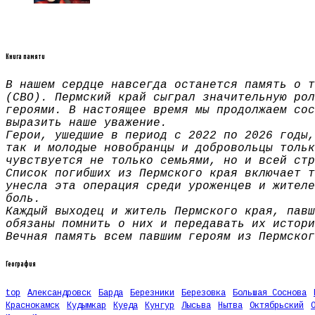
Книга памяти
В нашем сердце навсегда останется память о т
(СВО). Пермский край сыграл значительную рол
героями. В настоящее время мы продолжаем сос
выразить наше уважение.
Герои, ушедшие в период с 2022 по 2026 годы,
так и молодые новобранцы и добровольцы тольк
чувствуется не только семьями, но и всей стр
Список погибших из Пермского края включает т
унесла эта операция среди уроженцев и жителе
боль.
Каждый выходец и житель Пермского края, павш
обязаны помнить о них и передавать их истори
Вечная память всем павшим героям из Пермског
География
top
Александровск
Барда
Березники
Березовка
Большая Соснова
Краснокамск
Кудымкар
Куеда
Кунгур
Лысьва
Нытва
Октябрьский