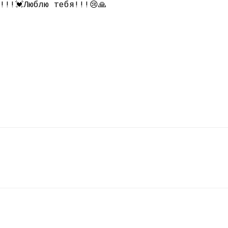
!!!💓Люблю тебя!!!😢🙏