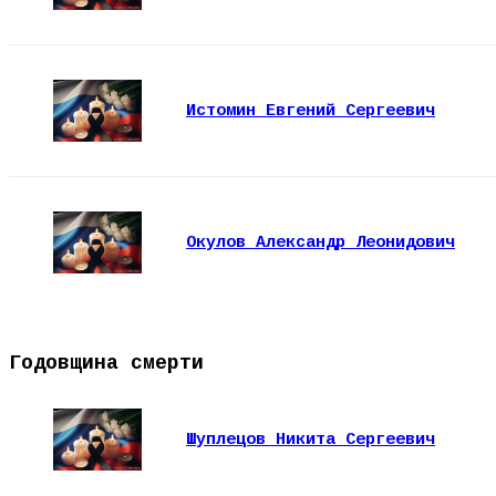
Истомин Евгений Сергеевич
Окулов Александр Леонидович
Годовщина смерти
Шуплецов Никита Сергеевич