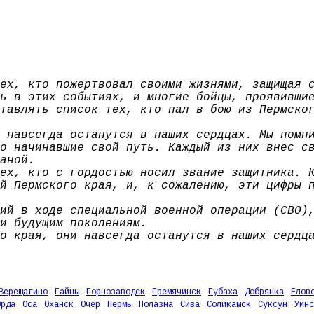
ех, кто пожертвовал своими жизнями, защищая 
ь в этих событиях, и многие бойцы, проявивши
тавлять список тех, кто пал в бою из Пермско
 навсегда останутся в наших сердцах. Мы помн
о начинавшие свой путь. Каждый из них внес с
аной.
ех, кто с гордостью носил звание защитника. 
й Пермского края, и, к сожалению, эти цифры 
ий в ходе специальной военной операции (СВО)
и будущим поколениям.
о края, они навсегда останутся в наших сердц
Верещагино
Гайны
Горнозаводск
Гремячинск
Губаха
Добрянка
Елов
Орда
Оса
Оханск
Очер
Пермь
Полазна
Сива
Соликамск
Суксун
Уинс