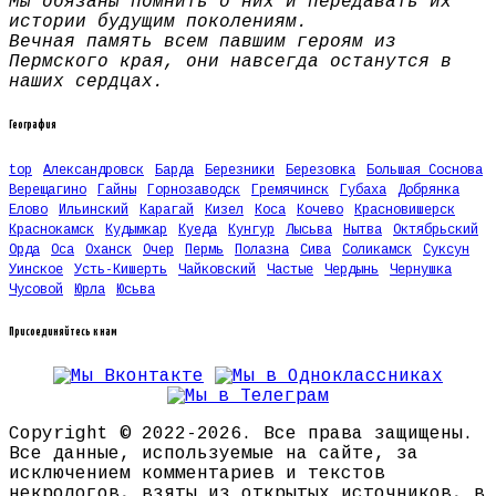
Мы обязаны помнить о них и передавать их
истории будущим поколениям.
Вечная память всем павшим героям из
Пермского края, они навсегда останутся в
наших сердцах.
География
top
Александровск
Барда
Березники
Березовка
Большая Соснова
Верещагино
Гайны
Горнозаводск
Гремячинск
Губаха
Добрянка
Елово
Ильинский
Карагай
Кизел
Коса
Кочево
Красновишерск
Краснокамск
Кудымкар
Куеда
Кунгур
Лысьва
Нытва
Октябрьский
Орда
Оса
Оханск
Очер
Пермь
Полазна
Сива
Соликамск
Суксун
Уинское
Усть-Кишерть
Чайковский
Частые
Чердынь
Чернушка
Чусовой
Юрла
Юсьва
Присоединяйтесь к нам
Copyright © 2022-2026. Все права защищены.
Все данные, используемые на сайте, за
исключением комментариев и текстов
некрологов, взяты из открытых источников, в