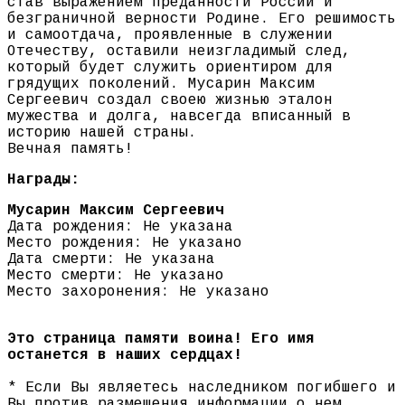
став выражением преданности России и
безграничной верности Родине. Его решимость
и самоотдача, проявленные в служении
Отечеству, оставили неизгладимый след,
который будет служить ориентиром для
грядущих поколений. Мусарин Максим
Сергеевич создал своею жизнью эталон
мужества и долга, навсегда вписанный в
историю нашей страны.
Вечная память!
Награды:
Мусарин Максим Сергеевич
Дата рождения: Не указана
Место рождения: Не указано
Дата смерти: Не указана
Место смерти: Не указано
Место захоронения: Не указано
Это страница памяти воина! Его имя
останется в наших сердцах!
* Если Вы являетесь наследником погибшего и
Вы против размещения информации о нем,