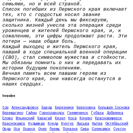
семьями, но и всей страной.
Список погибших из Пермского края включает
тех, кто с гордостью носил звание
защитника. Каждый день мы фиксируем,
сколько жизней унесла эта операция среди
уроженцев и жителей Пермского края, и, к
сожалению, эти цифры продолжают расти. Эти
потери — наша общая боль.
Каждый выходец и житель Пермского края,
павший в ходе специальной военной операции
(СВО), стал символом мужества и стойкости.
Мы обязаны помнить о них и передавать их
истории будущим поколениям.
Вечная память всем павшим героям из
Пермского края, они навсегда останутся в
наших сердцах.
География
top
Александровск
Барда
Березники
Березовка
Большая Соснова
Верещагино
Гайны
Горнозаводск
Гремячинск
Губаха
Добрянка
Елово
Ильинский
Карагай
Кизел
Коса
Кочево
Красновишерск
Краснокамск
Кудымкар
Куеда
Кунгур
Лысьва
Нытва
Октябрьский
Орда
Оса
Оханск
Очер
Пермь
Полазна
Сива
Соликамск
Суксун