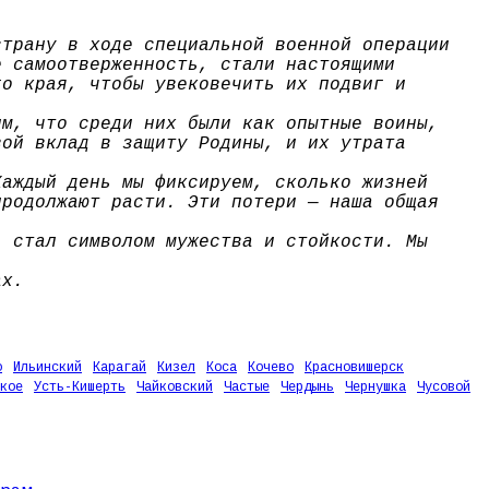
страну в ходе специальной военной операции
е самоотверженность, стали настоящими
го края, чтобы увековечить их подвиг и
им, что среди них были как опытные воины,
вой вклад в защиту Родины, и их утрата
Каждый день мы фиксируем, сколько жизней
продолжают расти. Эти потери — наша общая
, стал символом мужества и стойкости. Мы
ах.
о
Ильинский
Карагай
Кизел
Коса
Кочево
Красновишерск
кое
Усть-Кишерть
Чайковский
Частые
Чердынь
Чернушка
Чусовой