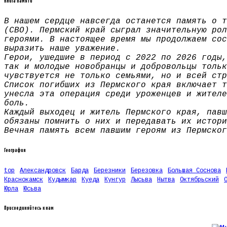
Книга памяти
В нашем сердце навсегда останется память о т
(СВО). Пермский край сыграл значительную рол
героями. В настоящее время мы продолжаем сос
выразить наше уважение.
Герои, ушедшие в период с 2022 по 2026 годы,
так и молодые новобранцы и добровольцы тольк
чувствуется не только семьями, но и всей стр
Список погибших из Пермского края включает т
унесла эта операция среди уроженцев и жителе
боль.
Каждый выходец и житель Пермского края, павш
обязаны помнить о них и передавать их истори
Вечная память всем павшим героям из Пермског
География
top
Александровск
Барда
Березники
Березовка
Большая Соснова
Краснокамск
Кудымкар
Куеда
Кунгур
Лысьва
Нытва
Октябрьский
Юрла
Юсьва
Присоединяйтесь к нам