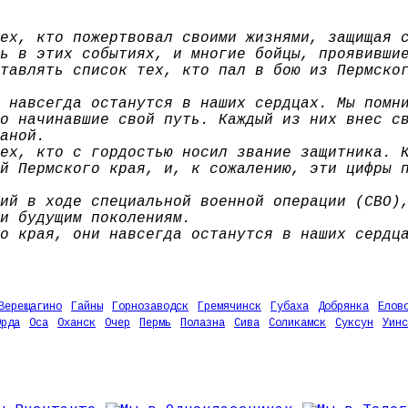
ех, кто пожертвовал своими жизнями, защищая 
ь в этих событиях, и многие бойцы, проявивши
тавлять список тех, кто пал в бою из Пермско
 навсегда останутся в наших сердцах. Мы помн
о начинавшие свой путь. Каждый из них внес с
аной.
ех, кто с гордостью носил звание защитника. 
й Пермского края, и, к сожалению, эти цифры 
ий в ходе специальной военной операции (СВО)
и будущим поколениям.
о края, они навсегда останутся в наших сердц
Верещагино
Гайны
Горнозаводск
Гремячинск
Губаха
Добрянка
Елов
Орда
Оса
Оханск
Очер
Пермь
Полазна
Сива
Соликамск
Суксун
Уинс