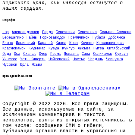
Пермского края, они навсегда останутся в
наших сердцах.
География
top
Александровск
Барда
Березники
Березовка
Большая Соснова
Верещагино
Гайны
Горнозаводск
Гремячинск
Губаха
Добрянка
Елово
Ильинский
Карагай
Кизел
Коса
Кочево
Красновишерск
Краснокамск
Кудымкар
Куеда
Кунгур
Лысьва
Нытва
Октябрьский
Орда
Оса
Оханск
Очер
Пермь
Полазна
Сива
Соликамск
Суксун
Уинское
Усть-Кишерть
Чайковский
Частые
Чердынь
Чернушка
Чусовой
Юрла
Юсьва
Присоединяйтесь к нам
Copyright © 2022-2026. Все права защищены.
Все данные, используемые на сайте, за
исключением комментариев и текстов
некрологов, взяты из открытых источников, в
том числе: сообщения СМИ о гибели,
публикации органов власти и управления на