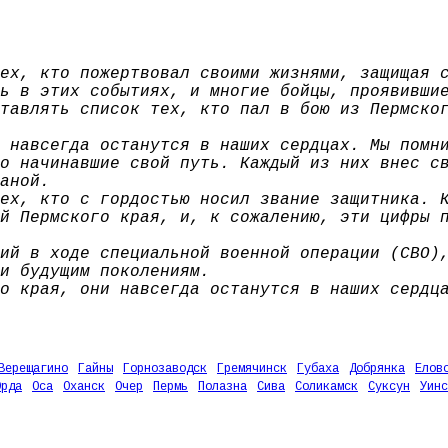
ех, кто пожертвовал своими жизнями, защищая 
ь в этих событиях, и многие бойцы, проявивши
тавлять список тех, кто пал в бою из Пермско
 навсегда останутся в наших сердцах. Мы помн
о начинавшие свой путь. Каждый из них внес с
аной.
ех, кто с гордостью носил звание защитника. 
й Пермского края, и, к сожалению, эти цифры 
ий в ходе специальной военной операции (СВО)
и будущим поколениям.
о края, они навсегда останутся в наших сердц
Верещагино
Гайны
Горнозаводск
Гремячинск
Губаха
Добрянка
Елов
Орда
Оса
Оханск
Очер
Пермь
Полазна
Сива
Соликамск
Суксун
Уинс