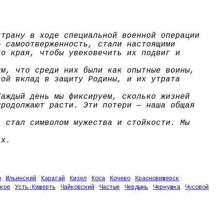
страну в ходе специальной военной операции
е самоотверженность, стали настоящими
го края, чтобы увековечить их подвиг и
им, что среди них были как опытные воины,
вой вклад в защиту Родины, и их утрата
Каждый день мы фиксируем, сколько жизней
продолжают расти. Эти потери — наша общая
, стал символом мужества и стойкости. Мы
ах.
о
Ильинский
Карагай
Кизел
Коса
Кочево
Красновишерск
кое
Усть-Кишерть
Чайковский
Частые
Чердынь
Чернушка
Чусовой