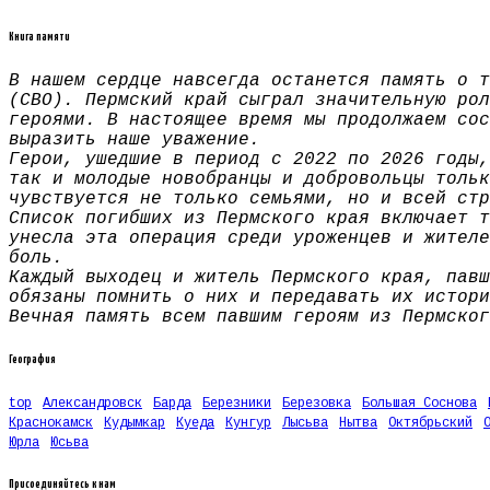
Книга памяти
В нашем сердце навсегда останется память о т
(СВО). Пермский край сыграл значительную рол
героями. В настоящее время мы продолжаем сос
выразить наше уважение.
Герои, ушедшие в период с 2022 по 2026 годы,
так и молодые новобранцы и добровольцы тольк
чувствуется не только семьями, но и всей стр
Список погибших из Пермского края включает т
унесла эта операция среди уроженцев и жителе
боль.
Каждый выходец и житель Пермского края, павш
обязаны помнить о них и передавать их истори
Вечная память всем павшим героям из Пермског
География
top
Александровск
Барда
Березники
Березовка
Большая Соснова
Краснокамск
Кудымкар
Куеда
Кунгур
Лысьва
Нытва
Октябрьский
Юрла
Юсьва
Присоединяйтесь к нам