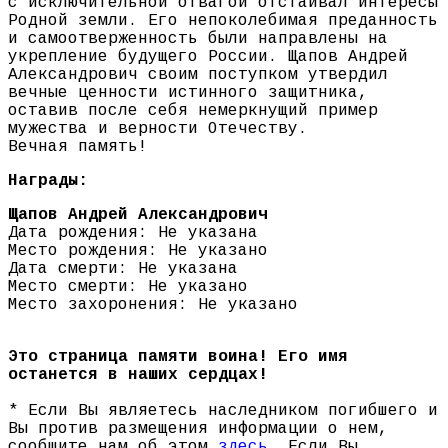
с исключительной отвагой отстаивал интересы
Родной земли. Его непоколебимая преданность
и самоотверженность были направлены на
укрепление будущего России. Щапов Андрей
Александрович своим поступком утвердил
вечные ценности истинного защитника,
оставив после себя немеркнущий пример
мужества и верности Отечеству.
Вечная память!
Награды:
Щапов Андрей Александрович
Дата рождения: Не указана
Место рождения: Не указано
Дата смерти: Не указана
Место смерти: Не указано
Место захоронения: Не указано
Это страница памяти воина! Его имя
останется в наших сердцах!
* Если Вы являетесь наследником погибшего и
Вы против размещения информации о нем,
сообщите нам об этом
здесь
. Если Вы