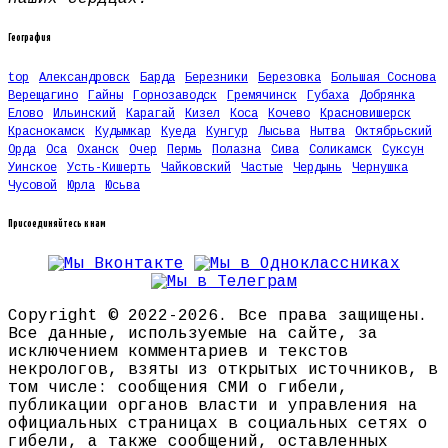
География
top
Александровск
Барда
Березники
Березовка
Большая Соснова
Верещагино
Гайны
Горнозаводск
Гремячинск
Губаха
Добрянка
Елово
Ильинский
Карагай
Кизел
Коса
Кочево
Красновишерск
Краснокамск
Кудымкар
Куеда
Кунгур
Лысьва
Нытва
Октябрьский
Орда
Оса
Оханск
Очер
Пермь
Полазна
Сива
Соликамск
Суксун
Уинское
Усть-Кишерть
Чайковский
Частые
Чердынь
Чернушка
Чусовой
Юрла
Юсьва
Присоединяйтесь к нам
Copyright © 2022-2026. Все права защищены.
Все данные, используемые на сайте, за
исключением комментариев и текстов
некрологов, взяты из открытых источников, в
том числе: сообщения СМИ о гибели,
публикации органов власти и управления на
официальных страницах в социальных сетях о
гибели, а также сообщений, оставленных