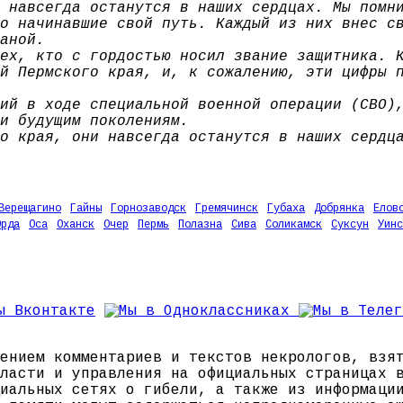
 навсегда останутся в наших сердцах. Мы помн
о начинавшие свой путь. Каждый из них внес с
аной.
ех, кто с гордостью носил звание защитника. 
й Пермского края, и, к сожалению, эти цифры 
ий в ходе специальной военной операции (СВО)
и будущим поколениям.
о края, они навсегда останутся в наших сердц
Верещагино
Гайны
Горнозаводск
Гремячинск
Губаха
Добрянка
Елов
Орда
Оса
Оханск
Очер
Пермь
Полазна
Сива
Соликамск
Суксун
Уинс
ением комментариев и текстов некрологов, взя
ласти и управления на официальных страницах 
иальных сетях о гибели, а также из информаци