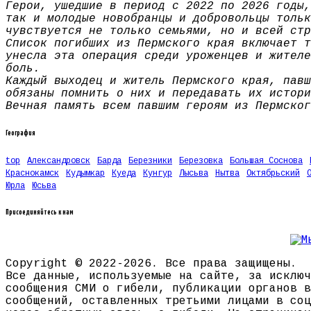
Герои, ушедшие в период с 2022 по 2026 годы,
так и молодые новобранцы и добровольцы тольк
чувствуется не только семьями, но и всей стр
Список погибших из Пермского края включает т
унесла эта операция среди уроженцев и жителе
боль.
Каждый выходец и житель Пермского края, павш
обязаны помнить о них и передавать их истори
Вечная память всем павшим героям из Пермског
География
top
Александровск
Барда
Березники
Березовка
Большая Соснова
Краснокамск
Кудымкар
Куеда
Кунгур
Лысьва
Нытва
Октябрьский
Юрла
Юсьва
Присоединяйтесь к нам
Copyright © 2022-2026. Все права защищены.
Все данные, используемые на сайте, за исключ
сообщения СМИ о гибели, публикации органов в
сообщений, оставленных третьими лицами в соц