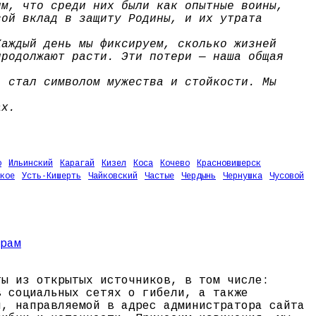
им, что среди них были как опытные воины,
вой вклад в защиту Родины, и их утрата
Каждый день мы фиксируем, сколько жизней
продолжают расти. Эти потери — наша общая
, стал символом мужества и стойкости. Мы
ах.
о
Ильинский
Карагай
Кизел
Коса
Кочево
Красновишерск
кое
Усть-Кишерть
Чайковский
Частые
Чердынь
Чернушка
Чусовой
ты из открытых источников, в том числе:
в социальных сетях о гибели, а также
и, направляемой в адрес администратора сайта