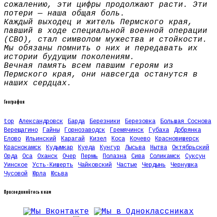
сожалению, эти цифры продолжают расти. Эти
потери — наша общая боль.
Каждый выходец и житель Пермского края,
павший в ходе специальной военной операции
(СВО), стал символом мужества и стойкости.
Мы обязаны помнить о них и передавать их
истории будущим поколениям.
Вечная память всем павшим героям из
Пермского края, они навсегда останутся в
наших сердцах.
География
top
Александровск
Барда
Березники
Березовка
Большая Соснова
Верещагино
Гайны
Горнозаводск
Гремячинск
Губаха
Добрянка
Елово
Ильинский
Карагай
Кизел
Коса
Кочево
Красновишерск
Краснокамск
Кудымкар
Куеда
Кунгур
Лысьва
Нытва
Октябрьский
Орда
Оса
Оханск
Очер
Пермь
Полазна
Сива
Соликамск
Суксун
Уинское
Усть-Кишерть
Чайковский
Частые
Чердынь
Чернушка
Чусовой
Юрла
Юсьва
Присоединяйтесь к нам