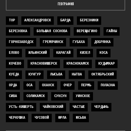
ГЕОГРАФИЯ
TOP
АЛЕКСАНДРОВСК
БАРДА
БЕРЕЗНИКИ
БЕРЕЗОВКА
БОЛЬШАЯ СОСНОВА
ВЕРЕЩАГИНО
ГАЙНЫ
ГОРНОЗАВОДСК
ГРЕМЯЧИНСК
ГУБАХА
ДОБРЯНКА
ЕЛОВО
ИЛЬИНСКИЙ
КАРАГАЙ
КИЗЕЛ
КОСА
КОЧЕВО
КРАСНОВИШЕРСК
КРАСНОКАМСК
КУДЫМКАР
КУЕДА
КУНГУР
ЛЫСЬВА
НЫТВА
ОКТЯБРЬСКИЙ
ОРДА
ОСА
ОХАНСК
ОЧЕР
ПЕРМЬ
ПОЛАЗНА
СИВА
СОЛИКАМСК
СУКСУН
УИНСКОЕ
УСТЬ-КИШЕРТЬ
ЧАЙКОВСКИЙ
ЧАСТЫЕ
ЧЕРДЫНЬ
ЧЕРНУШКА
ЧУСОВОЙ
ЮРЛА
ЮСЬВА