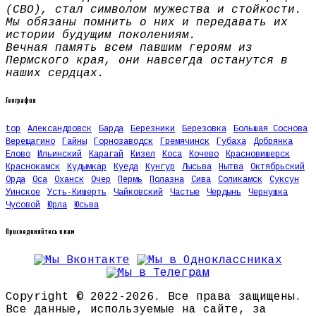
(СВО), стал символом мужества и стойкости.
Мы обязаны помнить о них и передавать их
истории будущим поколениям.
Вечная память всем павшим героям из
Пермского края, они навсегда останутся в
наших сердцах.
География
top
Александровск
Барда
Березники
Березовка
Большая Соснова
Верещагино
Гайны
Горнозаводск
Гремячинск
Губаха
Добрянка
Елово
Ильинский
Карагай
Кизел
Коса
Кочево
Красновишерск
Краснокамск
Кудымкар
Куеда
Кунгур
Лысьва
Нытва
Октябрьский
Орда
Оса
Оханск
Очер
Пермь
Полазна
Сива
Соликамск
Суксун
Уинское
Усть-Кишерть
Чайковский
Частые
Чердынь
Чернушка
Чусовой
Юрла
Юсьва
Присоединяйтесь к нам
Copyright © 2022-2026. Все права защищены.
Все данные, используемые на сайте, за