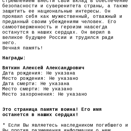
стремлением внести свой вклад в обеспечение
безопасности и суверенитета страны, а также
защитить ее национальные интересы. Он
проявил себя как мужественный, отважный и
преданный своим убеждениям человек. Его
самоотверженность и героизм навсегда
останутся в наших сердцах. Он верил в
великое будущее России и трудился ради
него.
Вечная память!
Награды:
Вяткин Алексей Александрович
Дата рождения: Не указана
Место рождения: Не указано
Дата смерти: Не указана
Место смерти: Не указано
Место захоронения: Не указано
Это страница памяти воина! Его имя
останется в наших сердцах!
* Если Вы являетесь наследником погибшего и
Вы против размещения информации о нем,