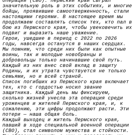
операции (СВО). Пермский край сыграл
значительную роль в этих событиях, и многие
бойцы, проявившие самоотверженность, стали
настоящими героями. В настоящее время мы
продолжаем составлять список тех, кто пал в
бою из Пермского края, чтобы увековечить их
подвиг и выразить наше уважение.
Герои, ушедшие в период с 2022 по 2026
годы, навсегда останутся в наших сердцах.
Мы помним, что среди них были как опытные
воины, так и молодые новобранцы и
добровольцы только начинавшие свой путь.
Каждый из них внес свой вклад в защиту
Родины, и их утрата чувствуется не только
семьями, но и всей страной.
Список погибших из Пермского края включает
тех, кто с гордостью носил звание
защитника. Каждый день мы фиксируем,
сколько жизней унесла эта операция среди
уроженцев и жителей Пермского края, и, к
сожалению, эти цифры продолжают расти. Эти
потери — наша общая боль.
Каждый выходец и житель Пермского края,
павший в ходе специальной военной операции
(СВО), стал символом мужества и стойкости.