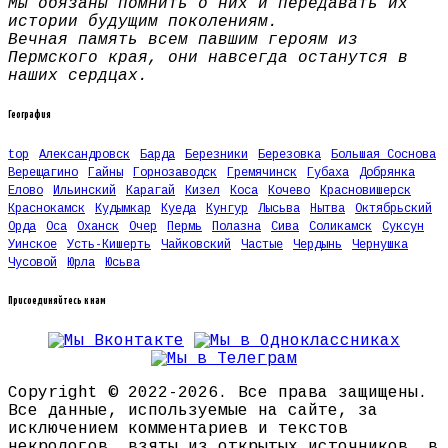
Мы обязаны помнить о них и передавать их
истории будущим поколениям.
Вечная память всем павшим героям из
Пермского края, они навсегда останутся в
наших сердцах.
География
top
Александровск
Барда
Березники
Березовка
Большая Соснова
Верещагино
Гайны
Горнозаводск
Гремячинск
Губаха
Добрянка
Елово
Ильинский
Карагай
Кизел
Коса
Кочево
Красновишерск
Краснокамск
Кудымкар
Куеда
Кунгур
Лысьва
Нытва
Октябрьский
Орда
Оса
Оханск
Очер
Пермь
Полазна
Сива
Соликамск
Суксун
Уинское
Усть-Кишерть
Чайковский
Частые
Чердынь
Чернушка
Чусовой
Юрла
Юсьва
Присоединяйтесь к нам
Copyright © 2022-2026. Все права защищены.
Все данные, используемые на сайте, за
исключением комментариев и текстов
некрологов, взяты из открытых источников, в